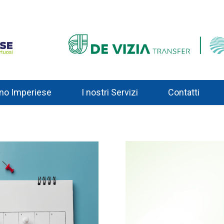
ino Imperiese
I nostri Servizi
Contatti