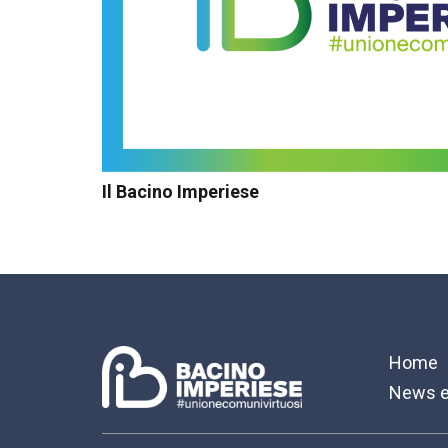
Il Bacino Imperiese
Home
News e